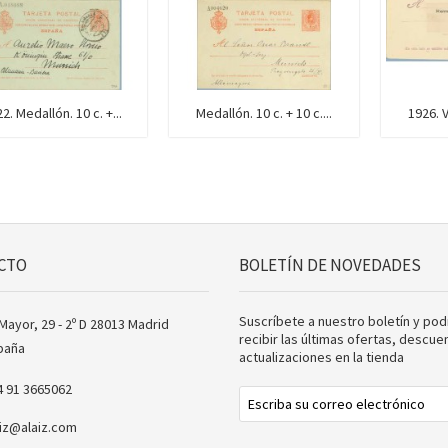
2. Medallón. 10 c. +...
Medallón. 10 c. + 10 c....
1926. Va
CTO
BOLETÍN DE NOVEDADES
Suscríbete a nuestro boletín y pod
Mayor, 29 - 2º D 28013 Madrid
recibir las últimas ofertas, descue
paña
actualizaciones en la tienda
4 91 3665062
aiz@alaiz.com