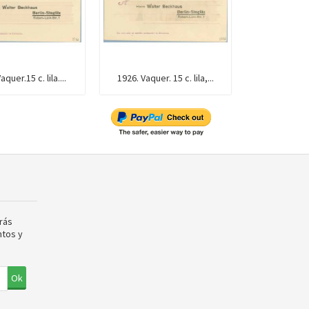
quer.15 c. lila....
1926. Vaquer. 15 c. lila,...
1928. Vaquer
rás
ntos y
Ok