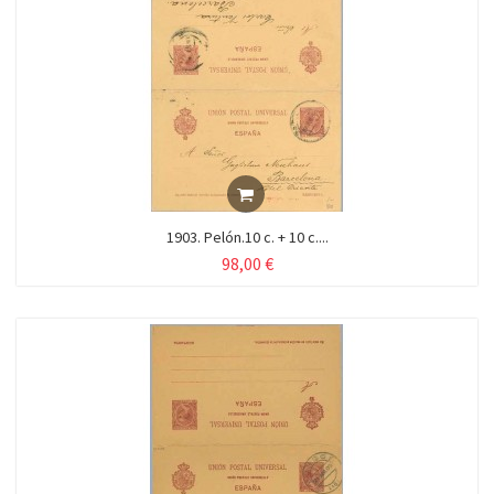
1903. Pelón.10 c. + 10 c....
98,00 €