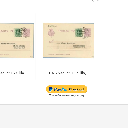
quer.15 c. lila....
1926. Vaquer. 15 c. lila,...
1928. Vaquer