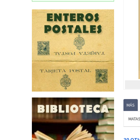
MÁS
MATASE
30 OT